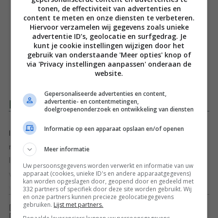
tonen, de effectiviteit van advertenties en
content te meten en onze diensten te verbeteren.
Hiervoor verzamelen wij gegevens zoals unieke
advertentie ID’s, geolocatie en surfgedrag. Je
kunt je cookie instellingen wijzigen door het
gebruik van onderstaande 'Meer opties' knop of
via 'Privacy instellingen aanpassen' onderaan de
website.
Gepersonaliseerde advertenties en content,
advertentie- en contentmetingen,
Productomschrijving
doelgroepenonderzoek en ontwikkeling van diensten
Informatie op een apparaat opslaan en/of openen
In dit boek staat voor iedere dag van de maanden
maart, april en mei een fris
Meer informatie
lentegerecht. Fijne Franse gerechten waar we een
Uw persoonsgegevens worden verwerkt en informatie van uw
apparaat (cookies, unieke ID's en andere apparaatgegevens)
voorbeeld aan kunnen nemen. Met
kan worden opgeslagen door, geopend door en gedeeld met
voor-, hoofd- en nagerechten in Reynauds bekende no-
Toon meer
332 partners of specifiek door deze site worden gebruikt. Wij
en onze partners kunnen precieze geolocatiegegevens
nonsense stijl en de uitnodigende fotografie van Marie-
gebruiken.
Lijst met partners.
[ywfbt_form product_id="34832"]
Pierre Morel. Volop inspiratie om te koken met wat het
[recently_viewed_products]