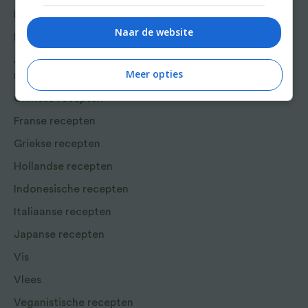
Win
Lunch recepten
Naar de website
Bakrecepten
Aziatische en Oosterse
Meer opties
recepten
Chinese recepten
Franse recepten
Griekse recepten
Hollandse recepten
Indonesische recepten
Italiaanse recepten
Japanse recepten
Vis
Vlees
Veganistische recepten