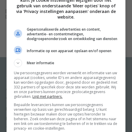
kunt je cookie instellingen wijzigen door het
gebruik van onderstaande 'Meer opties' knop of
via 'Privacy instellingen aanpassen' onderaan de
[ywfbt_form product_id="23187"]
website.
[recently_viewed_products]
Gepersonaliseerde advertenties en content,
advertentie- en contentmetingen,
doelgroepenonderzoek en ontwikkeling van diensten
Informatie op een apparaat opslaan en/of openen
Meer informatie
Uw persoonsgegevens worden verwerkt en informatie van uw
Recepten
Meer van Food and
apparaat (cookies, unieke ID's en andere apparaatgegevens)
Friends
kan worden opgeslagen door, geopend door en gedeeld met
332 partners of specifiek door deze site worden gebruikt. Wij
Gangen
en onze partners kunnen precieze geolocatiegegevens
Shop
gebruiken.
Lijst met partners.
Voorgerecht
Food & Travel
Bepaalde leveranciers kunnen uw persoonsgegevens
Hoofdgerecht
verwerken op basis van gerechtvaardigd belang. U kunt
Friends
hiertegen bezwaar maken door uw opties hieronder te
Nagerecht
beheren. Zoek onderaan deze pagina of in het sitemenu naar
Kooktips
een link om uw toestemming te beheren of in te trekken via de
privacy- en cookie-instellingen.
Tussengerecht