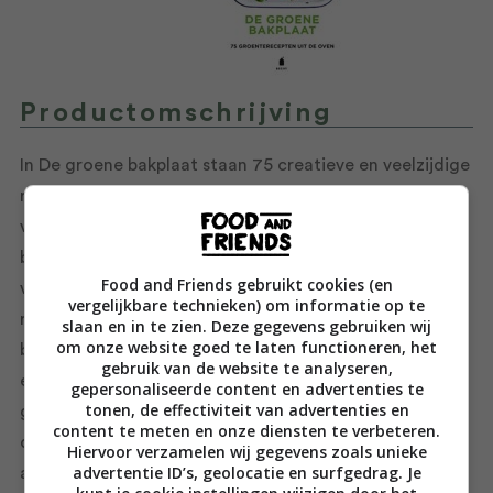
Productomschrijving
In De groene bakplaat staan 75 creatieve en veelzijdige
recepten waarmee je eenvoudig de lekkerste
veganistische en vegetarische ovengerechten kunt
bereiden. Het boek bestaat voor de ene helft uit
Food and Friends gebruikt cookies (en
veganistische en voor de andere helft uit vegetarische
vergelijkbare technieken) om informatie op te
recepten. De hoofdstukken zijn ingedeeld op
slaan en in te zien. Deze gegevens gebruiken wij
om onze website goed te laten functioneren, het
bereidingstijd. Denk aan curry van geroosterde wortel
gebruik van de website te analyseren,
en bonen (30 min.), shakshuka uit de oven (45 min.) of
gepersonaliseerde content en advertenties te
tonen, de effectiviteit van advertenties en
gevulde pompoen met salie en geitenkaas (1 uur). Snijd
content te meten en onze diensten te verbeteren.
de groenten, verdeel over de bakplaat, ga ontspannen
Hiervoor verzamelen wij gegevens zoals unieke
advertentie ID’s, geolocatie en surfgedrag. Je
achterover zitten en laat de oven het werk doen.