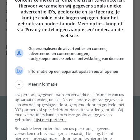
de gemengde culturen van haar ’thuiseilanden’
Hiervoor verzamelen wij gegevens zoals unieke
advertentie ID’s, geolocatie en surfgedrag. Je
Guadeloupe en Martinique. Dit kleurrijke boek staat vol
kunt je cookie instellingen wijzigen door het
traditionele gerechten… en met heerlijke rumcocktails
gebruik van onderstaande 'Meer opties' knop of
via 'Privacy instellingen aanpassen' onderaan de
voor erbij.
website.
[ywfbt_form product_id="34551"]
Gepersonaliseerde advertenties en content,
[recently_viewed_products]
advertentie- en contentmetingen,
doelgroepenonderzoek en ontwikkeling van diensten
Informatie op een apparaat opslaan en/of openen
Meer informatie
Uw persoonsgegevens worden verwerkt en informatie van uw
apparaat (cookies, unieke ID's en andere apparaatgegevens)
kan worden opgeslagen door, geopend door en gedeeld met
332 partners of specifiek door deze site worden gebruikt. Wij
en onze partners kunnen precieze geolocatiegegevens
Recepten
Meer van Food and
gebruiken.
Lijst met partners.
Friends
Bepaalde leveranciers kunnen uw persoonsgegevens
Gangen
verwerken op basis van gerechtvaardigd belang. U kunt
Shop
hiertegen bezwaar maken door uw opties hieronder te