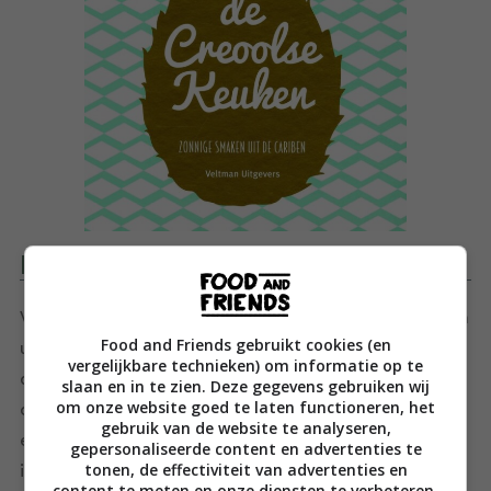
Productomschrijving
Vanessa Bolosier laat zich inspireren door de gerechten
Food and Friends gebruikt cookies (en
uit haar jeugd. Haar doel met dit boek is om de liefde,
vergelijkbare technieken) om informatie op te
de zonneschijn en de vrolijkheid van de Caribisch-
slaan en in te zien. Deze gegevens gebruiken wij
om onze website goed te laten functioneren, het
creoolse keuken te verspreiden. De creoolse keuken is
gebruik van de website te analyseren,
een van de oudste fusionkeukens ter wereld; hij zit vol
gepersonaliseerde content en advertenties te
tonen, de effectiviteit van advertenties en
invloeden van de eeuwenlange handelsgeschiedenis en
content te meten en onze diensten te verbeteren.