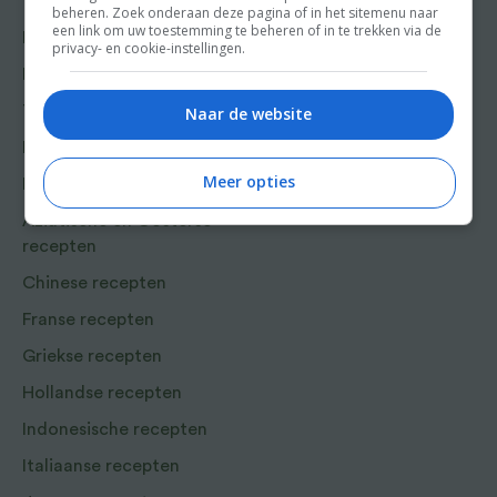
Voorgerecht
beheren. Zoek onderaan deze pagina of in het sitemenu naar
Food & Travel
een link om uw toestemming te beheren of in te trekken via de
Hoofdgerecht
privacy- en cookie-instellingen.
Friends
Nagerecht
Kooktips
Tussengerecht
Naar de website
Win
Lunch recepten
Meer opties
Bakrecepten
Aziatische en Oosterse
recepten
Chinese recepten
Franse recepten
Griekse recepten
Hollandse recepten
Indonesische recepten
Italiaanse recepten