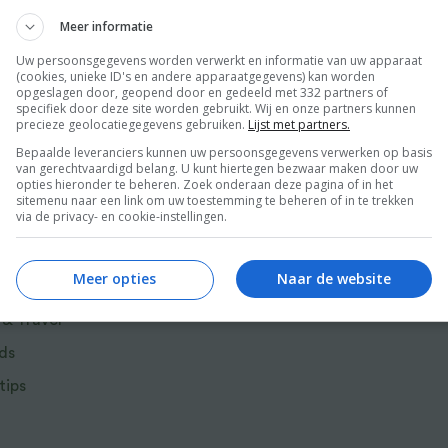
eerlijk comfortfood.
Meer informatie
Uw persoonsgegevens worden verwerkt en informatie van uw apparaat
e vindt een recept voor elke gelegenheid. De
(cookies, unieke ID's en andere apparaatgegevens) kan worden
opgeslagen door, geopend door en gedeeld met 332 partners of
oordeweeks, die je in minder dan 15 of 30
specifiek door deze site worden gebruikt. Wij en onze partners kunnen
precieze geolocatiegegevens gebruiken.
Lijst met partners.
 in het weekend of met vrienden van te
Bepaalde leveranciers kunnen uw persoonsgegevens verwerken op basis
ch; ontbijtjes om thuis van te genieten als je
van gerechtvaardigd belang. U kunt hiertegen bezwaar maken door uw
taties voor zoetekauwen.
opties hieronder te beheren. Zoek onderaan deze pagina of in het
sitemenu naar een link om uw toestemming te beheren of in te trekken
via de privacy- en cookie-instellingen.
eniet van nieuwe favorieten als:
r van Food and Friends
Meer opties
Naar de website
 & Travel
ampignons
ds
tips
che