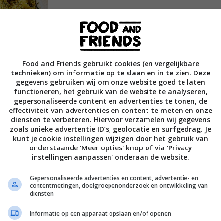
Food and Friends gebruikt cookies (en vergelijkbare
technieken) om informatie op te slaan en in te zien. Deze
gegevens gebruiken wij om onze website goed te laten
functioneren, het gebruik van de website te analyseren,
gepersonaliseerde content en advertenties te tonen, de
effectiviteit van advertenties en content te meten en onze
diensten te verbeteren. Hiervoor verzamelen wij gegevens
zoals unieke advertentie ID’s, geolocatie en surfgedrag. Je
kunt je cookie instellingen wijzigen door het gebruik van
ngrediënten die weinig inspanning vereisen
onderstaande 'Meer opties' knop of via 'Privacy
instellingen aanpassen' onderaan de website.
kboek van Natalia Rudin: Cooking
Gepersonaliseerde advertenties en content, advertentie- en
contentmetingen, doelgroepenonderzoek en ontwikkeling van
diensten
jke recepten, die ze na een lange werkdag in
eer
Informatie op een apparaat opslaan en/of openen
end kookboek samengesteld, vol met haar