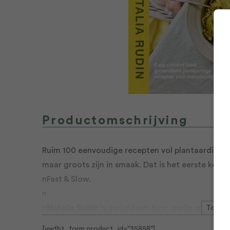
Productomschrijving
Ruim 100 eenvoudige recepten vol plantaardige i
maar groots zijn in smaak. Dat is het eerste koo
nFast & Slow.
n
n
Natalia Rudin
is geliefd om haar snelle en heerli
Toon m
elkaar draait. Daarmee heeft ze een indrukwekk
[ywfbt_form product_id="35858"]