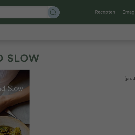
Recepten
Emaga
D SLOW
[prod