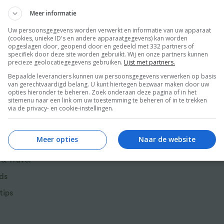
ét perfecte Chinese feestmaal op tafel te
Meer informatie
Uw persoonsgegevens worden verwerkt en informatie van uw apparaat
(cookies, unieke ID's en andere apparaatgegevens) kan worden
opgeslagen door, geopend door en gedeeld met 332 partners of
specifiek door deze site worden gebruikt. Wij en onze partners kunnen
precieze geolocatiegegevens gebruiken.
Lijst met partners.
Bepaalde leveranciers kunnen uw persoonsgegevens verwerken op basis
van gerechtvaardigd belang. U kunt hiertegen bezwaar maken door uw
opties hieronder te beheren. Zoek onderaan deze pagina of in het
sitemenu naar een link om uw toestemming te beheren of in te trekken
via de privacy- en cookie-instellingen.
r van Food and Friends
Meer opties
Naar de website
 & Travel
ds
tips