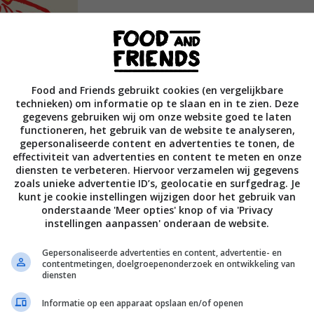
Food and Friends gebruikt cookies (en vergelijkbare
technieken) om informatie op te slaan en in te zien. Deze
gegevens gebruiken wij om onze website goed te laten
functioneren, het gebruik van de website te analyseren,
gepersonaliseerde content en advertenties te tonen, de
effectiviteit van advertenties en content te meten en onze
diensten te verbeteren. Hiervoor verzamelen wij gegevens
zoals unieke advertentie ID’s, geolocatie en surfgedrag. Je
kunt je cookie instellingen wijzigen door het gebruik van
Chinese recepten waarmee je gewoon thuis van
onderstaande 'Meer opties' knop of via 'Privacy
instellingen aanpassen' onderaan de website.
owel de beginnend kok als de fervente
‘Chinees!’. Leef je uit door pannenkoekjes met
Gepersonaliseerde advertenties en content, advertentie- en
contentmetingen, doelgroepenonderzoek en ontwikkeling van
iden of ga voor een smakelijke eenpans-
diensten
erlijke recepten voor dimsum, chili-olie en
eer
Informatie op een apparaat opslaan en/of openen
oek staat bomvol tips, leuke anekdotes en