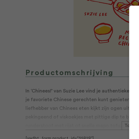
Productomschrijving
In ‘Chinees!’ van Suzie Lee vind je authentieke 
je favoriete Chinese gerechten kunt genieten. Z
liefhebber van Chinees eten kijkt zijn ogen uit in 
pekingeend of viskoekjes met pittige dip te bere
runderstoof met rijst of snelle mapo tofu. Ook he
Toon m
noedels mogen niet ontbreken. Dit handige kookb
[ywfbt_form product_id="35828"]