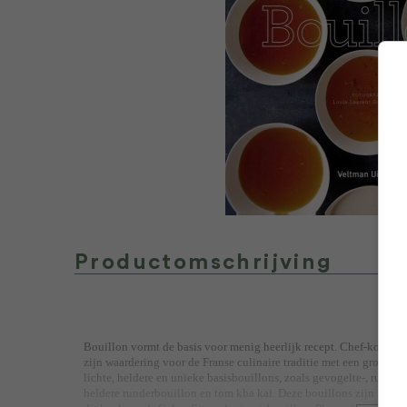
Productomschrijving
Bouillon vormt de basis voor menig heerlijk recept. Chef-kok Wi
zijn waardering voor de Franse culinaire traditie met een grote pa
lichte, heldere en unieke basisbouillons, zoals gevogelte-, runder-
heldere runderbouillon en tom kha kai. Deze bouillons zijn het ui