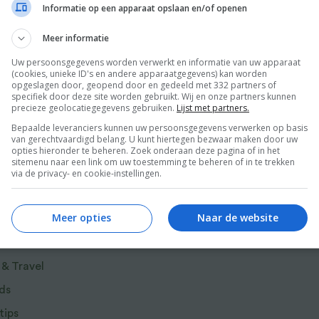
 en Koude mossel-tomatensoep met verse kruiden. Daarnaast
Informatie op een apparaat opslaan en/of openen
eer
grediënten. Ledeuil ziet koken als een spel van vrijheid en
combineert. Ontdek deze bijzondere keuken aan de hand van
Meer informatie
oor Louis Laurent Grandadam.
Uw persoonsgegevens worden verwerkt en informatie van uw apparaat
nster bekroonde Ze Kitchen Galerie en van KGB, beide
(cookies, unieke ID's en andere apparaatgegevens) kan worden
opgeslagen door, geopend door en gedeeld met 332 partners of
specifiek door deze site worden gebruikt. Wij en onze partners kunnen
precieze geolocatiegegevens gebruiken.
Lijst met partners.
Bepaalde leveranciers kunnen uw persoonsgegevens verwerken op basis
van gerechtvaardigd belang. U kunt hiertegen bezwaar maken door uw
opties hieronder te beheren. Zoek onderaan deze pagina of in het
sitemenu naar een link om uw toestemming te beheren of in te trekken
via de privacy- en cookie-instellingen.
r van Food and Friends
Meer opties
Naar de website
 & Travel
ds
tips