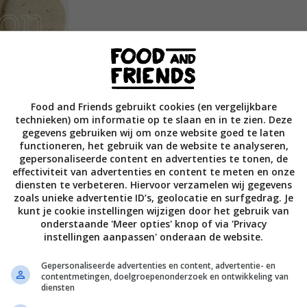
Food and Friends gebruikt cookies (en vergelijkbare
technieken) om informatie op te slaan en in te zien. Deze
gegevens gebruiken wij om onze website goed te laten
functioneren, het gebruik van de website te analyseren,
gepersonaliseerde content en advertenties te tonen, de
effectiviteit van advertenties en content te meten en onze
diensten te verbeteren. Hiervoor verzamelen wij gegevens
zoals unieke advertentie ID’s, geolocatie en surfgedrag. Je
kunt je cookie instellingen wijzigen door het gebruik van
onderstaande 'Meer opties' knop of via 'Privacy
instellingen aanpassen' onderaan de website.
lliam Ledeuil maakte er zijn handelsmerk van en combineert
Gepersonaliseerde advertenties en content, advertentie- en
ssie voor Azië. In dit boek onthult hij de geheimen van zijn
contentmetingen, doelgroepenonderzoek en ontwikkeling van
 en visbouillon, en van enkele van zijn specialiteiten, zoals de
diensten
tgangspunt van de meer dan zestig lekkere recepten achter in