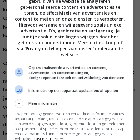
gebruik van de website te analyseren,
om als werkgever te investeren in een goede
gepersonaliseerde content en advertenties te
koffieautomaat, maar ook thuis te kiezen voor kwaliteit.
tonen, de effectiviteit van advertenties en
Om ervoor te zorgen dat jij straks als geen ander weet
content te meten en onze diensten te verbeteren.
Hiervoor verzamelen wij gegevens zoals unieke
hoe je de lekkerste koffies kunt maken, leggen wij je uit
advertentie ID’s, geolocatie en surfgedrag. Je
hoe ook jij een barista kunt worden.
kunt je cookie instellingen wijzigen door het
gebruik van onderstaande 'Meer opties' knop of
via 'Privacy instellingen aanpassen' onderaan de
Kennis opdoen over koffie
website.
Om een echte barista te kunnen worden is het belangrijk
Gepersonaliseerde advertenties en content,
om zoveel mogelijk kennis op te doen van koffie. Het lijkt
advertentie- en contentmetingen,
doelgroepenonderzoek en ontwikkeling van diensten
namelijk vrij eenvoudig, maar als we alleen al kijken naar
het aantal verschillende koffiebonen dat er zijn, dan snap
Informatie op een apparaat opslaan en/of openen
je natuurlijk wel dat het belangrijk is om je hierin te
Meer informatie
verdiepen. Zo is het belangrijk dat je weet welke
Uw persoonsgegevens worden verwerkt en informatie van uw
verschillende soorten koffiebonen er zijn, maar ook wat
apparaat (cookies, unieke ID's en andere apparaatgegevens)
kan worden opgeslagen door, geopend door en gedeeld met
de herkomst is en hoe je bepaalde smaakprofielen kunt
332 partners of specifiek door deze site worden gebruikt. Wij
herkennen. Ook het branden van de koffiebonen is
en onze partners kunnen precieze geolocatiegegevens
gebruiken.
Lijst met partners.