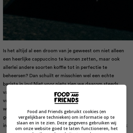
Is het altijd al een droom van je geweest om niet alleen
een heerlijke cappuccino te kunnen zetten, maar ook
allerlei andere soorten koffie tot in perfectie te
beheersen? Dan schuilt er misschien wel een echte
barista in jou! Niet voor niets zien we daarom steeds
vaker dat mensen kiezen voor een luxe koffiemachine
voor thuis of een
koffieautomaat voor je bedrijf
waarmee je heerlijke koppen koffie kunt zetten. Een
Food and Friends gebruikt cookies (en
vergelijkbare technieken) om informatie op te
goede kop koffie kan namelijk een enorm verschil maken
slaan en in te zien. Deze gegevens gebruiken wij
in hoe jij de dag begint. Het is daarom dus ook belangrijk
om onze website goed te laten functioneren, het