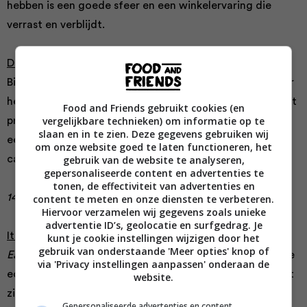
hebben is een goede sfeer en een winkelervaring die
verrast en verblijdt.
De lekkerste chocola bij
Roni-Sue’s Chocolates
Bij
Roni-Sue’s Chocolates
ben je aan het juiste adres voor
heerlijke chocolade. In deze winkel verkopen ze de meest
Food and Friends gebruikt cookies (en
vergelijkbare technieken) om informatie op te
prachtige bonbons. Je kijkt er je ogen uit. ‘De bacon met
slaan en in te zien. Deze gegevens gebruiken wij
een chocoladelaagje (oftewel pig candy) is een perfect
om onze website goed te laten functioneren, het
gebruik van de website te analyseren,
cadeautje’ aldus local Alana Hoye Barnaba.
gepersonaliseerde content en advertenties te
tonen, de effectiviteit van advertenties en
148 Forsyth Street, Lower East Side
content te meten en onze diensten te verbeteren.
Hiervoor verzamelen wij gegevens zoals unieke
advertentie ID’s, geolocatie en surfgedrag. Je
Italiaanse heerlijkheden bij
Eataly
kunt je cookie instellingen wijzigen door het
gebruik van onderstaande 'Meer opties' knop of
Eataly
, bijna zo groot als een voetbalveld, is het culinaire
via 'Privacy instellingen aanpassen' onderaan de
equivalent van Willy Wonka’s fabriek. Overal waar je kijkt
website.
zie je iets anders: een kaaswinkel, een pizzatoonbank,
Gepersonaliseerde advertenties en content,