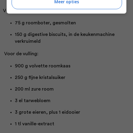
Meer opties
Voor de bodem:
75 g roomboter, gesmolten
150 g digestive biscuits, in de keukenmachine
verkruimeld
Voor de vulling:
900 g volvette roomkaas
250 g fijne kristalsuiker
200 ml zure room
3 el tarwebloem
3 grote eieren, plus 1 eidooier
1 tl vanille-extract