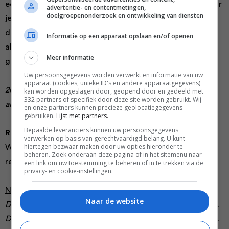
een wijnbar en zelfs een ijskraam. Er zijn restaurants waar
advertentie- en contentmetingen,
doelgroepenonderzoek en ontwikkeling van diensten
je kunt zitten en informele statafels waar de obers
drankjes en hapjes serveren. Ook verkopen ze hier de
Informatie op een apparaat opslaan en/of openen
allerbeste opties aan Italiaanse producten. Je kijkt
Meer informatie
gegarandeerd je ogen uit.
Uw persoonsgegevens worden verwerkt en informatie van uw
apparaat (cookies, unieke ID's en andere apparaatgegevens)
200 5th Avenue, Flatiron (zie de website
eataly.com
voor
kan worden opgeslagen door, geopend door en gedeeld met
332 partners of specifiek door deze site worden gebruikt. Wij
andere locaties)
en onze partners kunnen precieze geolocatiegegevens
gebruiken.
Lijst met partners.
Bepaalde leveranciers kunnen uw persoonsgegevens
Recepten:
verwerken op basis van gerechtvaardigd belang. U kunt
hiertegen bezwaar maken door uw opties hieronder te
Wil je alvast in de stemming komen? Hierbij twee
beheren. Zoek onderaan deze pagina of in het sitemenu naar
recepten waarbij je je volledig in New York waant.
een link om uw toestemming te beheren of in te trekken via de
privacy- en cookie-instellingen.
New York cheesecake (voor 10 personen)
Naar de website
De originele gebakken cheesecake die romig en vullend is.
Dien zo op, of met een lepeltje bosvruchtencompote erbij.