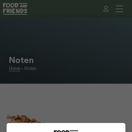
Noten
Home
»
Noten