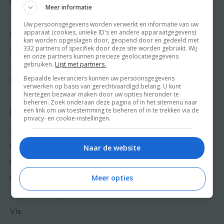
Nagerecht
Meer informatie
Kooktips
Tussengerecht
Uw persoonsgegevens worden verwerkt en informatie van uw
Win
apparaat (cookies, unieke ID's en andere apparaatgegevens)
Lunch recepten
kan worden opgeslagen door, geopend door en gedeeld met
332 partners of specifiek door deze site worden gebruikt. Wij
Bakrecepten
en onze partners kunnen precieze geolocatiegegevens
gebruiken.
Lijst met partners.
Aziatische en Oosterse
Bepaalde leveranciers kunnen uw persoonsgegevens
recepten
verwerken op basis van gerechtvaardigd belang. U kunt
hiertegen bezwaar maken door uw opties hieronder te
Chinese recepten
beheren. Zoek onderaan deze pagina of in het sitemenu naar
een link om uw toestemming te beheren of in te trekken via de
Franse recepten
privacy- en cookie-instellingen.
Griekse recepten
Hollandse recepten
Naar de website
Indonesische recepten
Meer opties
Italiaanse recepten
Japanse recepten
Vis