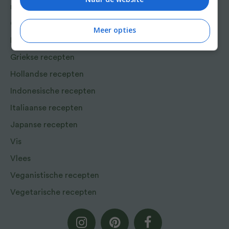
recepten
Chinese recepten
Meer opties
Franse recepten
Griekse recepten
Hollandse recepten
Indonesische recepten
Italiaanse recepten
Japanse recepten
Vis
Vlees
Veganistische recepten
Vegetarische recepten