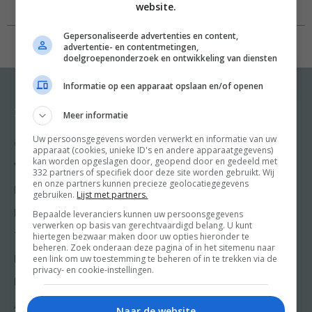
website.
Gepersonaliseerde advertenties en content,
advertentie- en contentmetingen,
doelgroepenonderzoek en ontwikkeling van diensten
Informatie op een apparaat opslaan en/of openen
Meer informatie
Recepten
Meer van Food and
Friends
Uw persoonsgegevens worden verwerkt en informatie van uw
Gangen
apparaat (cookies, unieke ID's en andere apparaatgegevens)
Shop
kan worden opgeslagen door, geopend door en gedeeld met
Voorgerecht
332 partners of specifiek door deze site worden gebruikt. Wij
Food & Travel
en onze partners kunnen precieze geolocatiegegevens
Hoofdgerecht
gebruiken.
Lijst met partners.
Friends
Nagerecht
Bepaalde leveranciers kunnen uw persoonsgegevens
Kooktips
verwerken op basis van gerechtvaardigd belang. U kunt
hiertegen bezwaar maken door uw opties hieronder te
Tussengerecht
Win
beheren. Zoek onderaan deze pagina of in het sitemenu naar
een link om uw toestemming te beheren of in te trekken via de
Lunch recepten
privacy- en cookie-instellingen.
Bakrecepten
Aziatische en Oosterse
Naar de website